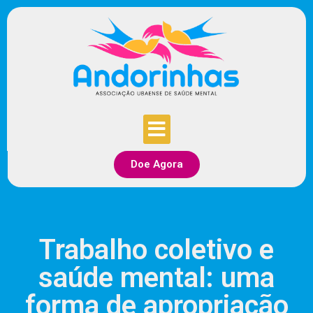
Doe Agora
Trabalho coletivo e
saúde mental: uma
forma de apropriação