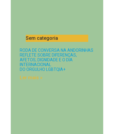
Sem categoria
RODA DE CONVERSA NA ANDORINHAS
REFLETE SOBRE DIFERENÇAS,
AFETOS, DIGNIDADE E O DIA
INTERNACIONAL
DO ORGULHO LGBTQIA+
Ler mais »