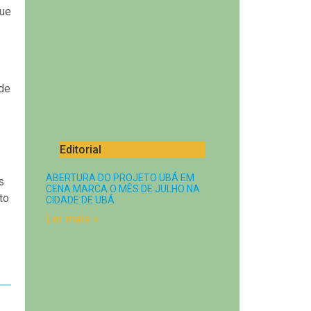
que
 de
Editorial
ABERTURA DO PROJETO UBÁ EM
s
CENA MARCA O MÊS DE JULHO NA
to
CIDADE DE UBÁ
Ler mais »