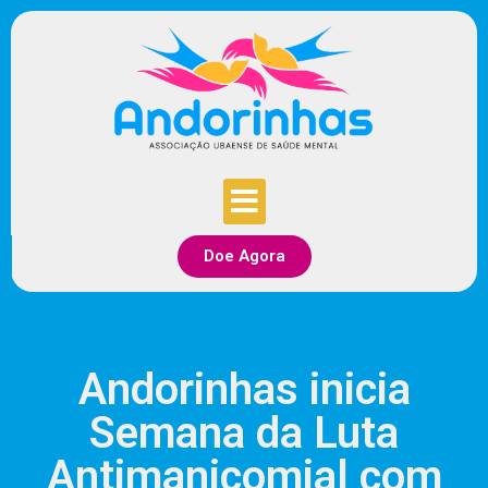
Doe Agora
Andorinhas inicia
Semana da Luta
Antimanicomial com