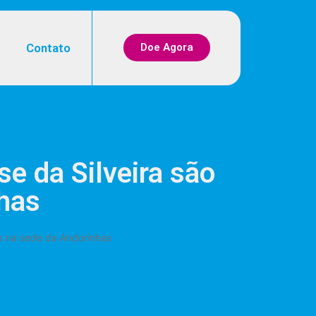
Contato
Doe Agora
e da Silveira são
nhas
os na sede da Andorinhas