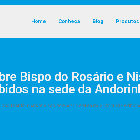
Home
Conheça
Blog
Produtos
re Bispo do Rosário e Nis
bidos na sede da Andori
-
Documentário sobre Bispo do Rosário e Nise da Silveira são exibid