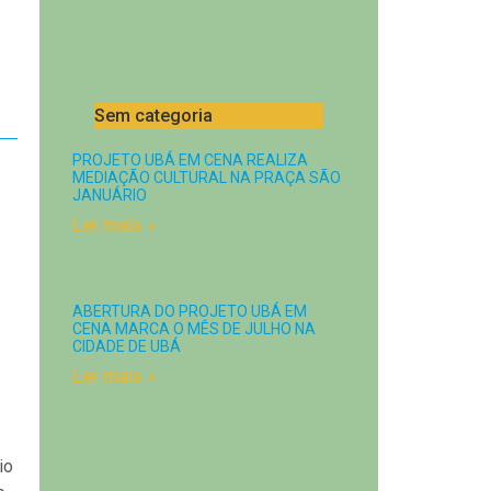
Sem categoria
PROJETO UBÁ EM CENA REALIZA
MEDIAÇÃO CULTURAL NA PRAÇA SÃO
JANUÁRIO
Ler mais »
ABERTURA DO PROJETO UBÁ EM
CENA MARCA O MÊS DE JULHO NA
CIDADE DE UBÁ
Ler mais »
io