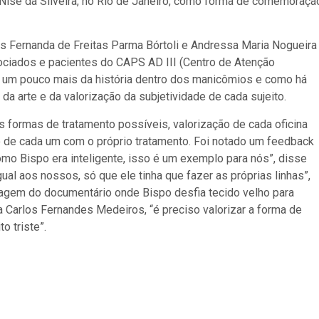
 Nise da Silveira, no Rio de Janeiro, como forma de comemoraçã
s Fernanda de Freitas Parma Bórtoli e Andressa Maria Nogueira
ociados e pacientes do CAPS AD III (Centro de Atenção
I um pouco mais da história dentro dos manicômios e como há
a arte e da valorização da subjetividade de cada sujeito.
s formas de tratamento possíveis, valorização de cada oficina
de cada um com o próprio tratamento. Foi notado um feedback
mo Bispo era inteligente, isso é um exemplo para nós”, disse
ual aos nossos, só que ele tinha que fazer as próprias linhas”,
sagem do documentário onde Bispo desfia tecido velho para
 Carlos Fernandes Medeiros, “é preciso valorizar a forma de
o triste”.