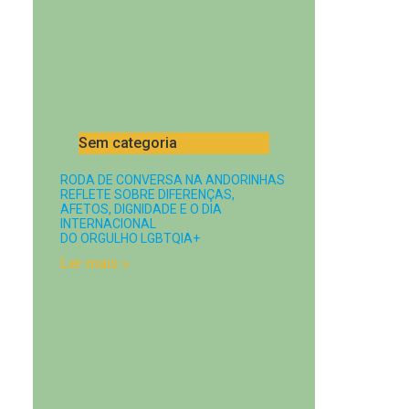
Sem categoria
RODA DE CONVERSA NA ANDORINHAS
REFLETE SOBRE DIFERENÇAS,
AFETOS, DIGNIDADE E O DIA
INTERNACIONAL
DO ORGULHO LGBTQIA+
Ler mais »