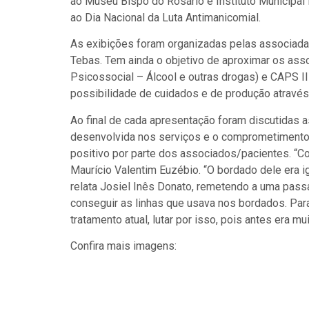
ao Museu Bispo do Rosário e Instituto Municipal
ao Dia Nacional da Luta Antimanicomial.
As exibições foram organizadas pelas associada
Tebas. Tem ainda o objetivo de aproximar os ass
Psicossocial – Álcool e outras drogas) e CAPS I
possibilidade de cuidados e de produção através d
Ao final de cada apresentação foram discutidas a
desenvolvida nos serviços e o comprometimento 
positivo por parte dos associados/pacientes. “Co
Maurício Valentim Euzébio. “O bordado dele era ig
relata Josiel Inês Donato, remetendo a uma pas
conseguir as linhas que usava nos bordados. Para
tratamento atual, lutar por isso, pois antes era muit
Confira mais imagens: