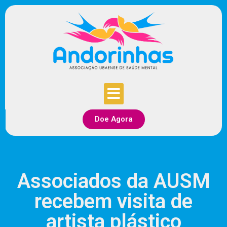
Doe Agora
Associados da AUSM
recebem visita de
artista plástico