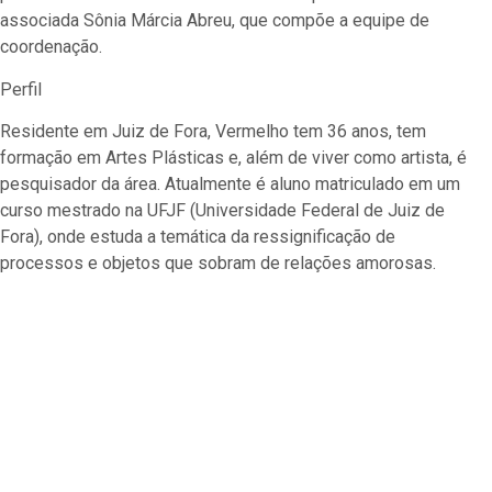
associada Sônia Márcia Abreu, que compõe a equipe de
coordenação.
Perfil
Residente em Juiz de Fora, Vermelho tem 36 anos, tem
formação em Artes Plásticas e, além de viver como artista, é
pesquisador da área. Atualmente é aluno matriculado em um
curso mestrado na UFJF (Universidade Federal de Juiz de
Fora), onde estuda a temática da ressignificação de
processos e objetos que sobram de relações amorosas.
Artista plástico Vermelho (à esquerda) e associados em ato
de visitação
ASCOM-AUSM
Fotos: Renato S. M.