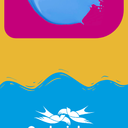
A Andorinhas é uma associação que direciona voos
melhores por meio da arteterapia para pessoas em
sofrimento mental.
Páginas