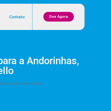
Contato
Doe Agora
para a Andorinhas,
ello
aria Cláudia Silveira Mello