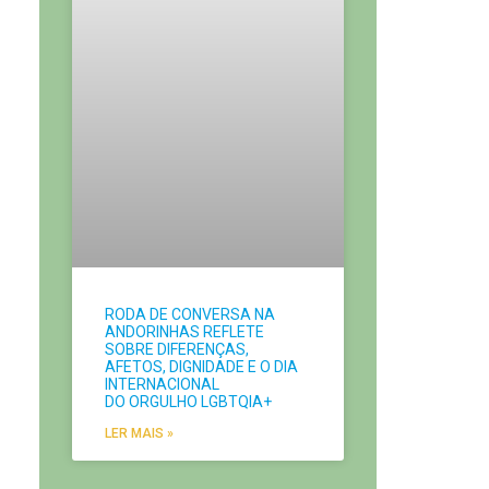
RODA DE CONVERSA NA
ANDORINHAS REFLETE
SOBRE DIFERENÇAS,
AFETOS, DIGNIDADE E O DIA
INTERNACIONAL
DO ORGULHO LGBTQIA+
LER MAIS »