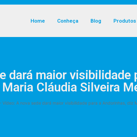
Home
Conheça
Blog
Produtos
e dará maior visibilidade 
 Maria Cláudia Silveira M
-
Vídeo: A nova sede dará maior visibilidade para a Andorinhas, diz M