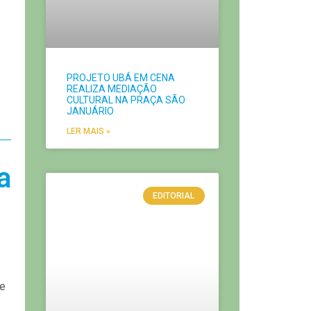
PROJETO UBÁ EM CENA
REALIZA MEDIAÇÃO
CULTURAL NA PRAÇA SÃO
JANUÁRIO
LER MAIS »
a
EDITORIAL
ve