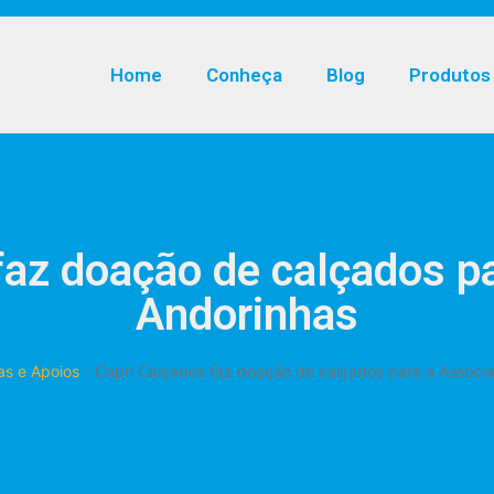
Home
Conheça
Blog
Produtos
faz doação de calçados p
Andorinhas
as e Apoios
-
Capri Calçados faz doação de calçados para a Associ