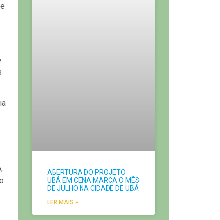
ve
e
s
ia
,
ABERTURA DO PROJETO
mo
UBÁ EM CENA MARCA O MÊS
DE JULHO NA CIDADE DE UBÁ
LER MAIS »