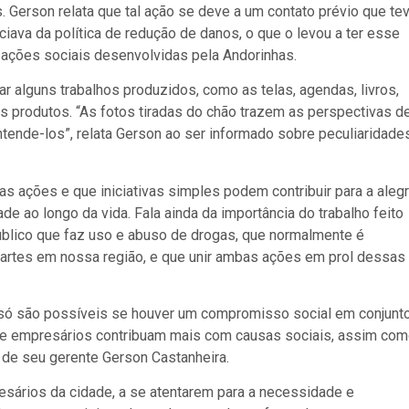
Gerson relata que tal ação se deve a um contato prévio que te
ava da política de redução de danos, o que o levou a ter esse
 ações sociais desenvolvidas pela Andorinhas.
r alguns trabalhos produzidos, como as telas, agendas, livros,
os produtos. “As fotos tiradas do chão trazem as perspectivas d
entende-los”, relata Gerson ao ser informado sobre peculiaridade
s ações e que iniciativas simples podem contribuir para a alegr
 ao longo da vida. Fala ainda da importância do trabalho feito
úblico que faz uso e abuso de drogas, que normalmente é
artes em nossa região, e que unir ambas ações em prol dessas
 só são possíveis se houver um compromisso social em conjunto
 e empresários contribuam mais com causas sociais, assim co
 de seu gerente Gerson Castanheira.
sários da cidade, a se atentarem para a necessidade e