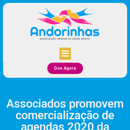
Doe Agora
Associados promovem
comercialização de
agendas 2020 da