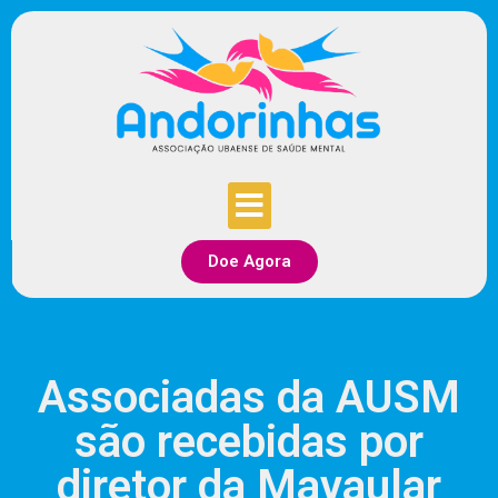
Doe Agora
Associadas da AUSM
são recebidas por
diretor da Mavaular