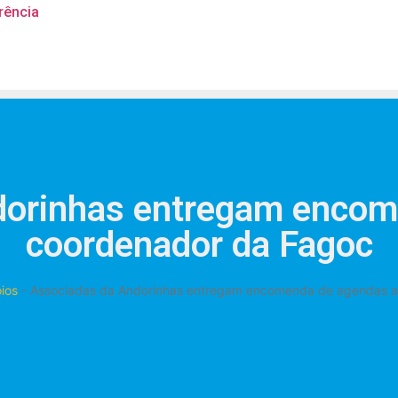
rência
dorinhas entregam encom
coordenador da Fagoc
ios
-
Associadas da Andorinhas entregam encomenda de agendas a