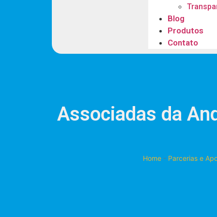
Transpa
Blog
Produtos
Contato
Associadas da An
Home
-
Parcerias e Apo