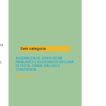
os
Sem categoria
ASSEMBLEIA DE JUNHO REÚNE
6,
FAMILIARES E ASSOCIADOS EM CLIMA
DE FESTA JUNINA, DIÁLOGO E
CONVIVÊNCIA
Ler mais »