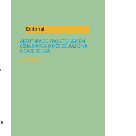
Editorial
ABERTURA DO PROJETO UBÁ EM
CENA MARCA O MÊS DE JULHO NA
CIDADE DE UBÁ
Ler mais »
o
e
de