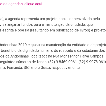
o de agendas, clique aqui
.
ais), a agenda representa um projeto social desenvolvido pela
isa angariar fundos para a manutenção da entidade, que
e escrita e poesia (resultando em publicação de livros) e projeto
ndorinhas 2019 e ajudar na manutenção da entidade e de projet
m benefício da dignidade humana, do respeito e da cidadania dos
sede da Andorinhas, localizada na Rua Monsenhor Paiva Campos,
 seguintes números de fones: (32) 9 8469 0061, (32) 9 9978 061
nia, Fernanda, Stéfano e Geísa, respectivamente.