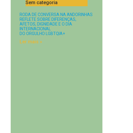
Sem categoria
RODA DE CONVERSA NA ANDORINHAS
REFLETE SOBRE DIFERENÇAS,
AFETOS, DIGNIDADE E O DIA
INTERNACIONAL
DO ORGULHO LGBTQIA+
Ler mais »