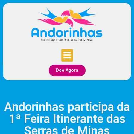
Doe Agora
Andorinhas participa da
1ª Feira Itinerante das
Serras de Minas