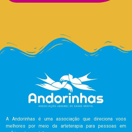
A Andorinhas é uma associação que direciona voos
melhores por meio da arteterapia para pessoas em